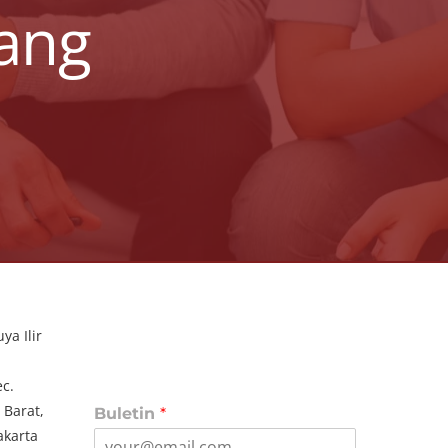
ang
ya Ilir
c.
 Barat,
Buletin
*
akarta