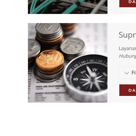
DA
Sup
Layanan
Hubungi
F
DA