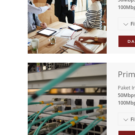
100Mbps
F
DA
Prim
Paket I
50Mbps
100Mbp
F