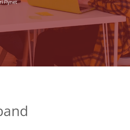
i Flynet
band