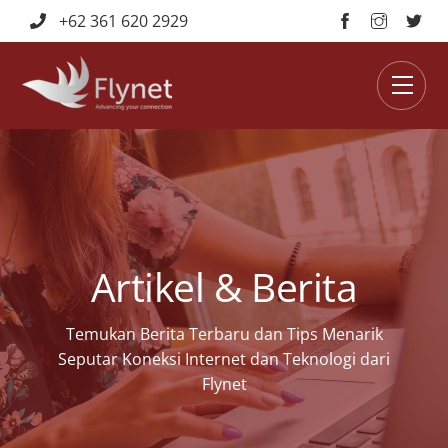
Skip
+62 361 620 2929
to
content
Men
Artikel & Berita
Temukan Berita Terbaru dan Tips Menarik
Seputar Koneksi Internet dan Teknologi dari
Flynet